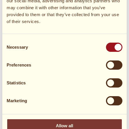
our social media, advertising and analytics partners who
may combine it with other information that you’ve
provided to them or that they’ve collected from your use
of their services.
Hete Bliksem met KRISPROLLS®
crumble
Consent
Necessary
Selection
0 min
Medium
0
Preferences
Statistics
Marketing
Allow all